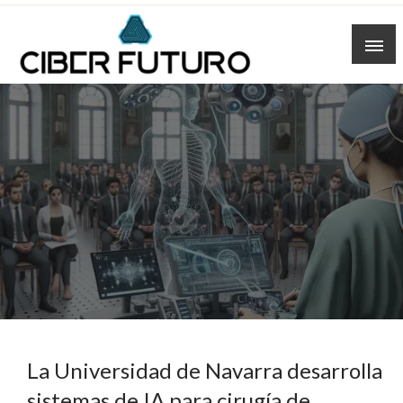
Skip
to
content
La Universidad de Navarra desarrolla
sistemas de IA para cirugía de