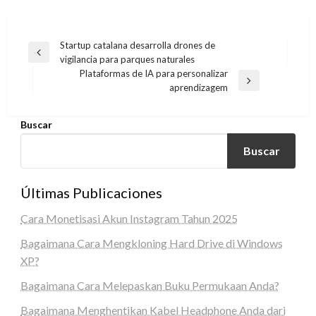
Navegación
Startup catalana desarrolla drones de
Entrada
vigilancia para parques naturales
de
anterior
Plataformas de IA para personalizar
entradas
Entrada
aprendizagem
siguiente
Buscar
Buscar
Últimas Publicaciones
Cara Monetisasi Akun Instagram Tahun 2025
Bagaimana Cara Mengkloning Hard Drive di Windows
XP?
Bagaimana Cara Melepaskan Buku Permukaan Anda?
Bagaimana Menghentikan Kabel Headphone Anda dari