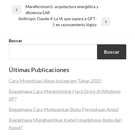
Navegación
MareNostrum5: arquitectura energética y
Entrada
eficiencia EAR
de
anterior
Anthropic Claude 4: La IA que supera a GPT-
entradas
Entrada
5 en razonamiento lógico
siguiente
Buscar
Buscar
Últimas Publicaciones
Cara Monetisasi Akun Instagram Tahun 2025
Bagaimana Cara Mengkloning Hard Drive di Windows
XP?
Bagaimana Cara Melepaskan Buku Permukaan Anda?
Bagaimana Menghentikan Kabel Headphone Anda dari
Kusut?